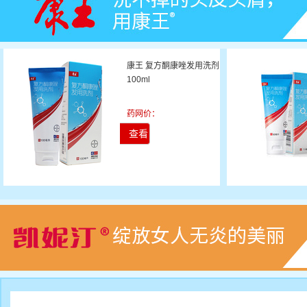
康王 复方酮康唑发用洗剂
100ml
药网价：
查看
详情