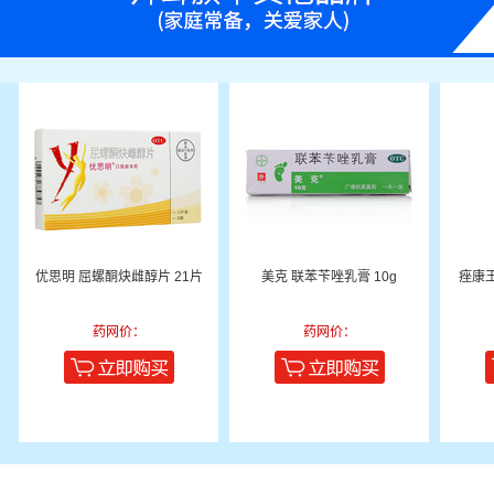
优思明 屈螺酮炔雌醇片 21片
美克 联苯苄唑乳膏 10g
痤康
药网价：
药网价：