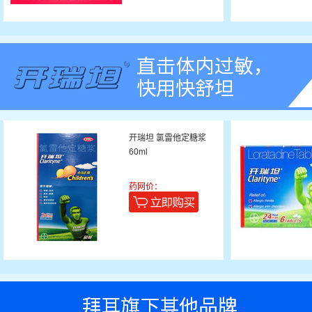
开瑞坦 氯雷他定糖浆
60ml
药网价：