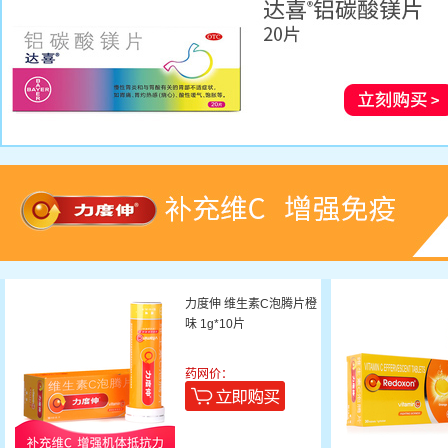
力度伸 维生素C泡腾片橙
味 1g*10片
药网价：