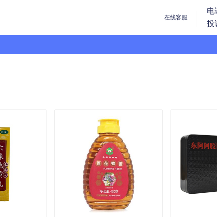
电
在线客服
投
上1药网
方二维码