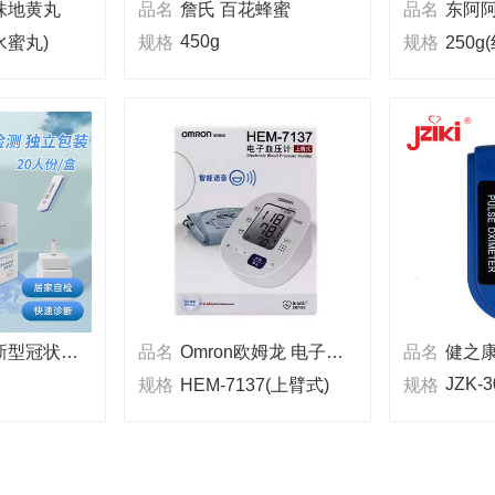
味地黄丸
品名
詹氏 百花蜂蜜
品名
东阿阿
450g
水蜜丸)
规格
规格
250g
小程序购药
东方基因 新型冠状病毒(2019-nCoV)抗原检测试剂盒(胶体金法) 卡型
品名
Omron欧姆龙 电子血压计
品名
JZK-3
规格
HEM-7137(上臂式)
规格