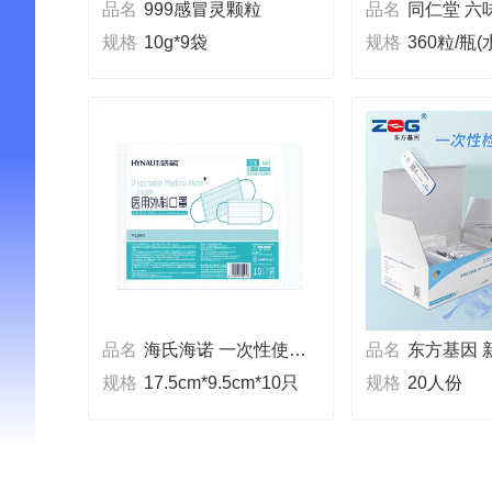
品名
999感冒灵颗粒
品名
同仁堂 六
规格
10g*9袋
规格
360粒/瓶(
APP端购药
品名
海氏海诺 一次性使用医用外科口罩
品名
规格
17.5cm*9.5cm*10只
规格
20人份