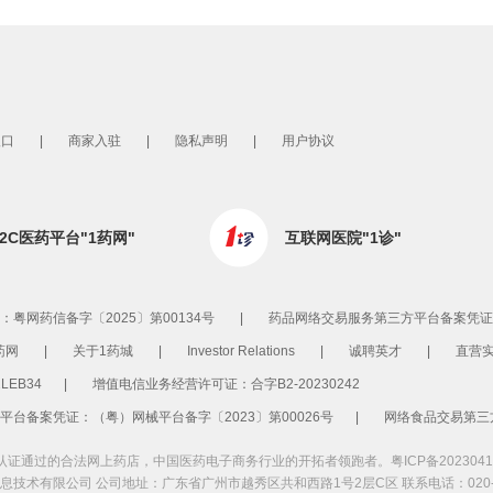
入口
|
商家入驻
|
隐私声明
|
用户协议
B2C医药平台"1药网"
互联网医院"1诊"
粤网药信备字〔2025〕第00134号
|
药品网络交易服务第三方平台备案凭证：（
药网
|
关于1药城
|
Investor Relations
|
诚聘英才
|
直营
LEB34
|
增值电信业务经营许可证：合字B2-20230242
台备案凭证：（粤）网械平台备字〔2023〕第00026号
|
网络食品交易第三方
认证通过的合法网上药店，中国医药电子商务行业的开拓者领跑者。
粤ICP备2023041
技术有限公司 公司地址：广东省广州市越秀区共和西路1号2层C区 联系电话：020-31