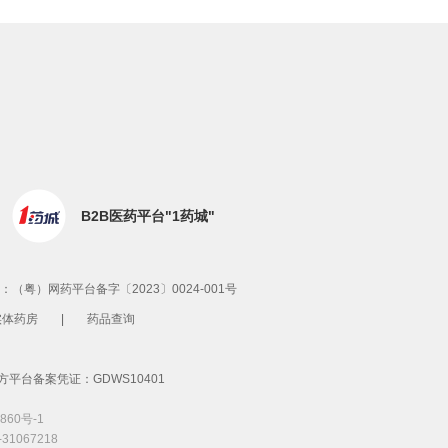
B2B医药平台"1药城"
粤）网药平台备字〔2023〕0024-001号
实体药房
|
药品查询
平台备案凭证：GDWS10401
860号-1
067218