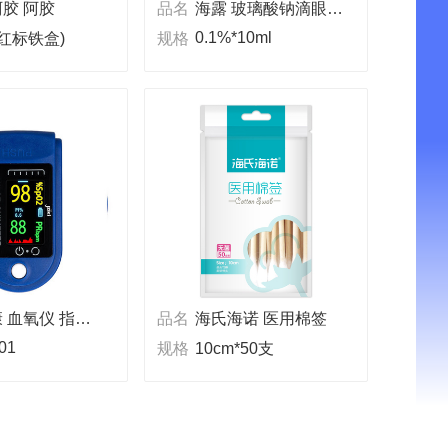
胶 阿胶
品名
海露 玻璃酸钠滴眼液(OTC)
0.1%*10ml
(红标铁盒)
规格
健之康 血氧仪 指夹式脉搏
品名
海氏海诺 医用棉签
01
规格
10cm*50支